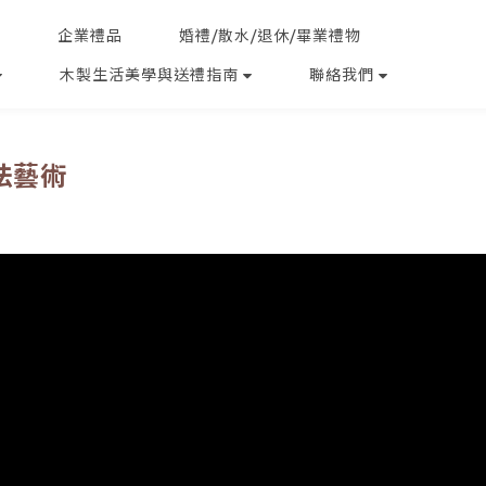
企業禮品
婚禮/散水/退休/畢業禮物
木製生活美學與送禮指南
聯絡我們
法藝術