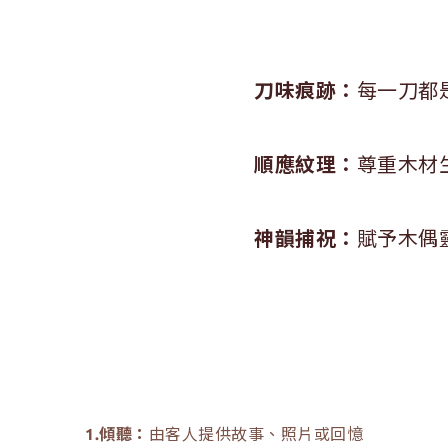
刀味痕跡：
每一刀都
順應紋理：
尊重木材
神韻捕祝：
賦予木偶
1.傾聽：
由客人提供故事、照片或回憶