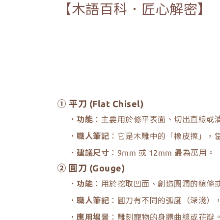
【木語百科．匠心解密】
① 平刀 (Flat Chisel)
．功能
：主要用於修平表面、切出直線或
．職人筆記
：它是木雕中的「橡皮擦」，
．建議尺寸
：9mm 或 12mm 最為萬用。
② 圓刀 (Gouge)
．功能
：用於挖取凹面、創造圓潤的線條
．職人筆記
：圓刀有不同的弧度（深淺）
．應用場景
：雕刻寵物的身體曲線或花瓣