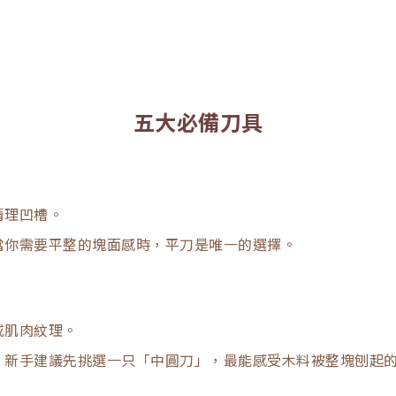
五大必備刀具
清理凹槽。
當你需要平整的塊面感時，平刀是唯一的選擇。
或肌肉紋理。
，新手建議先挑選一只「中圓刀」，最能感受木料被整塊刨起
。