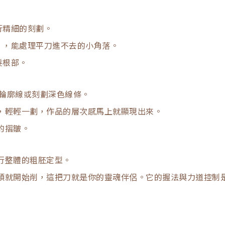
行精細的刻劃。
」，能處理平刀進不去的小角落。
髮根部。
繪輪廓線或刻劃深色線條。
，輕輕一劃，作品的層次感馬上就顯現出來。
的摺皺。
行整體的粗胚定型。
頭就開始削，這把刀就是你的靈魂伴侶。它的握法與力道控制