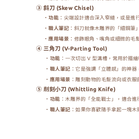
③ 斜刀 (Skew Chisel)
．功能
：尖端設計適合深入窄縫，或是進
．職人筆記
：斜刀就像木雕界的「細鋼筆
．應用場景
：修飾眼角、嘴角或細微的毛
④ 三角刀 (V-Parting Tool)
．功能
：一次切出 V 型溝槽，常用於描
．職人筆記
：它是強調「立體感」的神器
．應用場景
：雕刻動物的毛髮流向或衣服
⑤ 削刻小刀 (Whittling Knife)
．功能
：木雕界的「全能戰士」，適合進
．職人筆記
：如果你喜歡隨手拿起一塊木