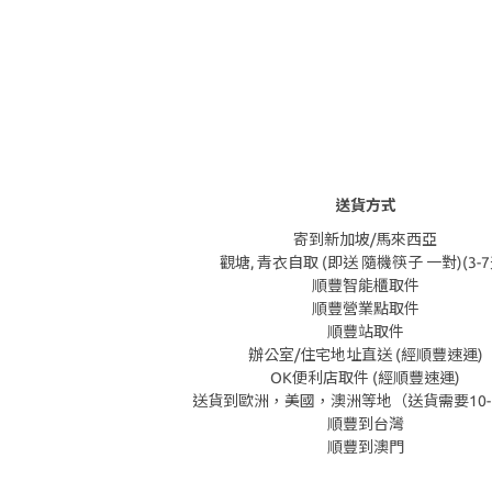
送貨方式
寄到新加坡/馬來西亞
觀塘, 青衣自取 (即送 隨機筷子 一對)(3-7
順豐智能櫃取件
順豐營業點取件
順豐站取件
辦公室/住宅地址直送 (經順豐速運)
OK便利店取件 (經順豐速運)
送貨到歐洲，美國，澳洲等地（送貨需要10-
順豐到台灣
順豐到澳門