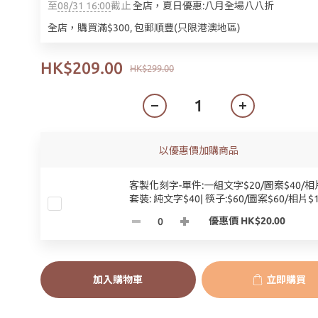
至
08/31 16:00
截止
全店，夏日優惠:八月全場八八折
全店，購買滿$300, 包郵順豐(只限港澳地區)
HK$209.00
HK$299.00
以優惠價加購商品
客製化刻字-單件:一組文字$20/圖案$40/相片
套裝: 純文字$40| 筷子:$60/圖案$60/相片$1
優惠價 HK$20.00
加入購物車
立即購買