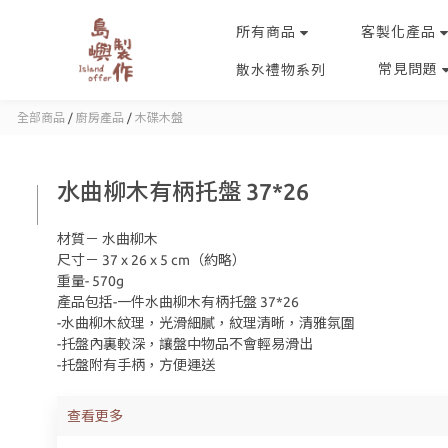
所有商品
客製化產品
常見問題
散水禮物系列
全部商品
/
廚房產品
/
木碟木盤
水曲柳木有柄托盤 37*26
材質－ 水曲柳木
尺寸－ 37 x 26 x 5 cm（約略）
重量- 570g
產品包括-一件水曲柳木有柄托盤 37*26
-水曲柳木紋理，光滑細膩，紋理清晰，清雅氛圍
-托盤內裏較深，讓盤中物品不會輕易滑出
-托盤附有手柄，方便運送
查看更多