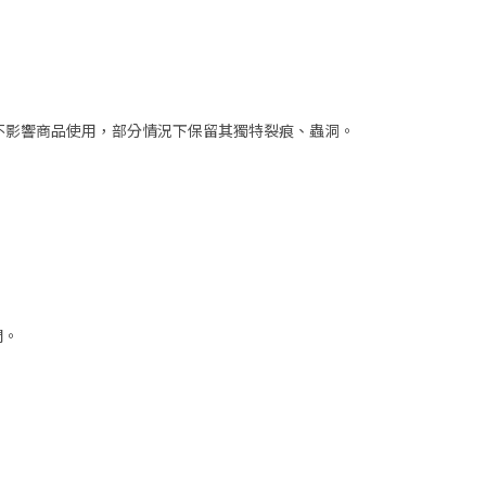
但不影響商品使用，部分情況下保留其獨特裂痕、蟲洞。
開。