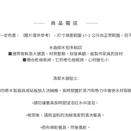
商品描述
一定色差，（圖片僅供參考），尺寸誤差範圍 ±1-2 公分為正常範圍，
水曲柳木知多點▧
■通常樹幹高大通直，材質堅韌，紋理美觀，是製作家具的良材
■適合乾燥氣候，它的老化極輕微，心材變化小
清潔木器貼士:
切勿將木製器具或砧板放入洗碗機。長時間置於蒸汽和熱力中會使木材裂
•請勿讓餐具長時間浸泡在水中浸泡。
•使用後，請用溫和的洗碗清潔劑清洗餐具。
•用布擦乾餐具，然後風乾。