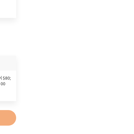
$80;
00