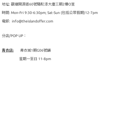
地址: 觀塘開源道60號駱駝漆大廈三期2樓O室
時間: Mon-Fri 9:30-6:30pm; Sat-Sun (包括公眾假期)12-7pm
電郵: info@theislandoffer.com
分店/POP UP：
青衣店:
青衣城1期G06號舖
星期一至日 11-8pm