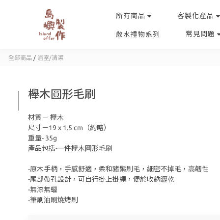
所有商品
客製化產品
常見問題
散水禮物系列
全部商品
/
浴室/清潔
櫸木圓形毛刷
材質－ 櫸木
尺寸－19 x 1.5 cm（約略）
重量- 35g
產品包括-一件櫸木圓形毛刷
-原木手柄，手感舒適，柔和豬鬃刷毛，細密不掉毛，高韌性
-尾部帶孔設計，可自行掛上掛繩，便於收納瀝乾
-無漆無蠟
-筆刷油刷燒烤刷