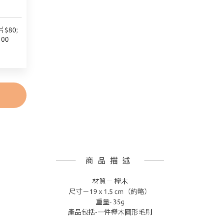
$80;
00
商品描述
材質－ 櫸木
尺寸－19 x 1.5 cm（約略）
重量- 35g
產品包括-一件櫸木圓形毛刷