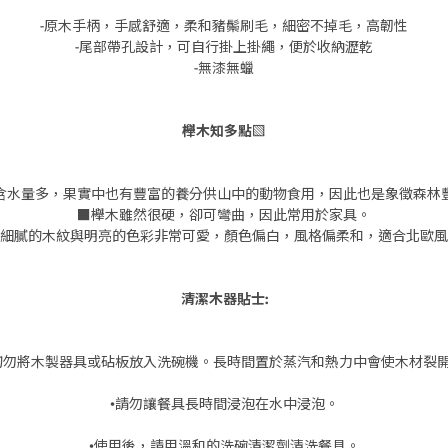
-原木手柄，手感舒適，柔和豬鬃刷毛，細密不掉毛，高韌性
-尾部帶孔設計，可自行掛上掛繩，便於收納瀝乾
-無漆無蠟
櫸木知多點▧
含水量多，果實中也有豐富的養分供山中的動物食用，因此也是象徵森林
■櫸木雖然很硬，卻可彎曲，因此常用於家具。
細膩的木紋與明亮的色彩非常可愛，顏色偏白，風格偏柔和，適合北歐風
清潔木器貼士:
切勿將木製器具或砧板放入洗碗機。長時間置於蒸汽和熱力中會使木材裂
•請勿讓餐具長時間浸泡在水中浸泡。
•使用後，請用溫和的洗碗清潔劑清洗餐具。