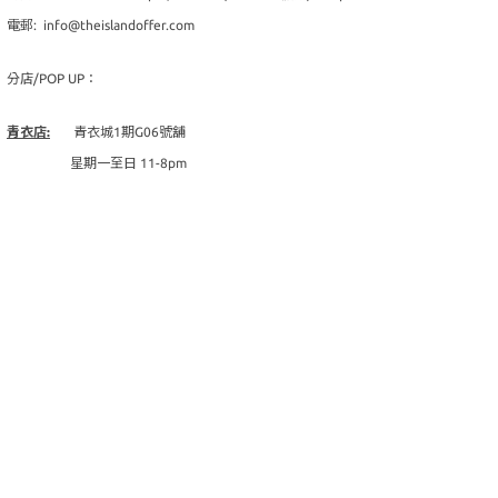
電郵: info@theislandoffer.com
分店/POP UP：
青衣店:
青衣城1期G06號舖
星期一至日 11-8pm