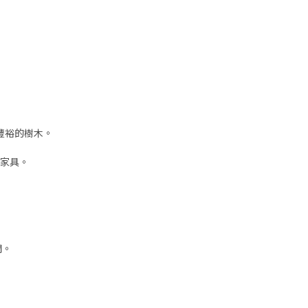
豐裕的樹木。
家具。
開。