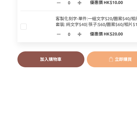
優惠價 HK$10.00
客製化刻字-單件:一組文字$20/圖案$40/相片
套裝: 純文字$40| 筷子:$60/圖案$60/相片$1
優惠價 HK$20.00
加入購物車
立即購買