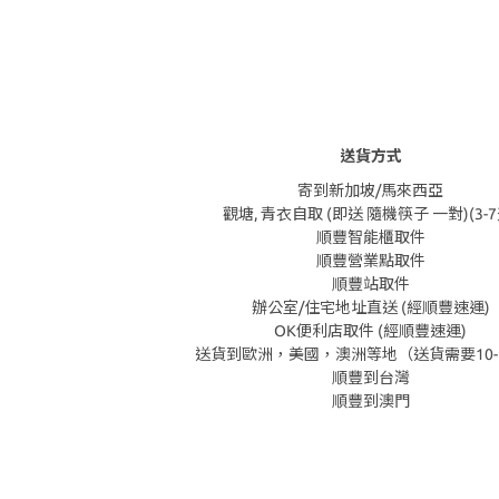
送貨方式
寄到新加坡/馬來西亞
觀塘, 青衣自取 (即送 隨機筷子 一對)(3-7
順豐智能櫃取件
順豐營業點取件
順豐站取件
辦公室/住宅地址直送 (經順豐速運)
OK便利店取件 (經順豐速運)
送貨到歐洲，美國，澳洲等地（送貨需要10-
順豐到台灣
順豐到澳門