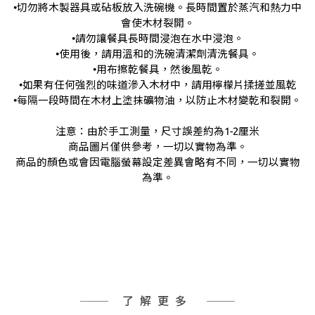
•
切勿將木製器具或砧板放入洗碗機。長時間置於蒸汽和熱力中
會使木材裂開。
•
請勿讓餐具長時間浸泡在水中浸泡。
•
使用後，請用溫和的洗碗清潔劑清洗餐具。
•
用布擦乾餐具，然後風乾。
•
如果有任何強烈的味道滲入木材中，請用檸檬片揉搓並風乾
•
每隔一段時間在木材上塗抹礦物油，以防止木材變乾和裂開。
注意：由於手工測量，尺寸誤差約為
1-2
厘米
商品圖片僅供參考，一切以實物為準。
商品的顏色或會因電腦螢幕設定差異會略有不同，一切以實物
為準。
了解更多