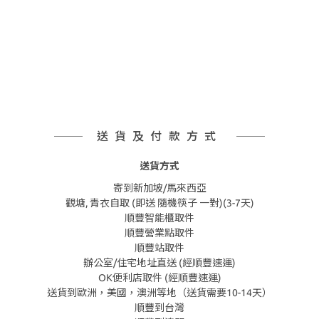
送貨及付款方式
送貨方式
寄到新加坡/馬來西亞
觀塘, 青衣自取 (即送 隨機筷子 一對)(3-7天)
順豐智能櫃取件
順豐營業點取件
順豐站取件
辦公室/住宅地址直送 (經順豐速運)
OK便利店取件 (經順豐速運)
送貨到歐洲，美國，澳洲等地（送貨需要10-14天）
順豐到台灣