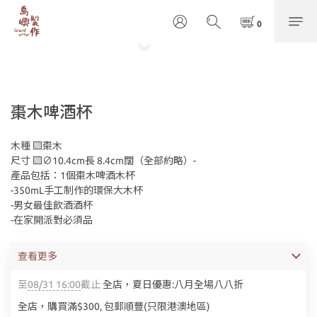
棗木啤酒杯
木種 ▧棗木
尺寸 ▧∅10.4cm長 8.4cm闊（全部約略）-
產品包括：1個棗木啤酒木杯
-350mL手工制作的環保大木杯
-男女最佳飲酒酒杯
-在家開派對必須品
查看更多
至
08/31 16:00
截止
全店，夏日優惠:八月全場八八折
全店，購買滿$300, 包郵順豐(只限港澳地區)