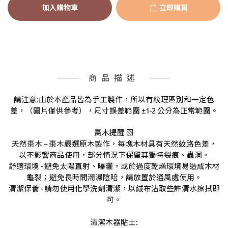
加入購物車
立即購買
商品描述
請注意
:
由於本產品皆為手工製作，所以有紋理區別和一定色
差，（圖片僅供參考），尺寸誤差範圍
±1-2
公分為正常範圍。
棗木
提醒
▧
天然
棗木
–
棗木
嚴選原木製作，每塊木材具有天然紋路色差，
以不影響商品使用，部分情況下保留其獨特裂痕、蟲洞。
舒適環境
-
避免太陽直射、曝曬，或於過度乾燥環境易造成木材
龜裂；避免長時間潮濕陰暗，請放置於通風處使用。
清潔保養
-
請勿使用化學洗劑清潔，以絨布沾取些許清水擦拭即
可。
清潔木器貼士
: