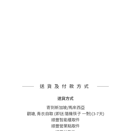
送貨及付款方式
送貨方式
寄到新加坡/馬來西亞
觀塘, 青衣自取 (即送 隨機筷子 一對)(3-7天)
順豐智能櫃取件
順豐營業點取件