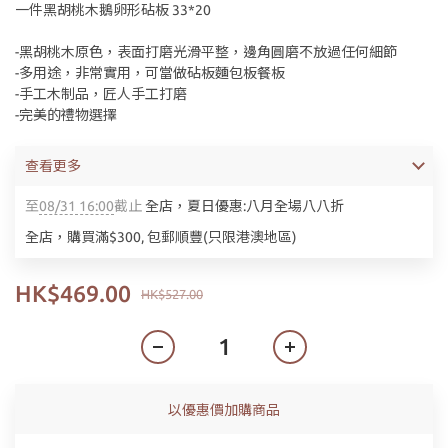
一件黑胡桃木鵝卵形砧板 33*20
-黑胡桃木原色，表面打磨光滑平整，邊角圓磨不放過任何細節
-多用途，非常實用，可當做砧板麵包板餐板
-手工木制品，匠人手工打磨
-完美的禮物選擇
查看更多
至
08/31 16:00
截止
全店，夏日優惠:八月全場八八折
全店，購買滿$300, 包郵順豐(只限港澳地區)
HK$469.00
HK$527.00
以優惠價加購商品