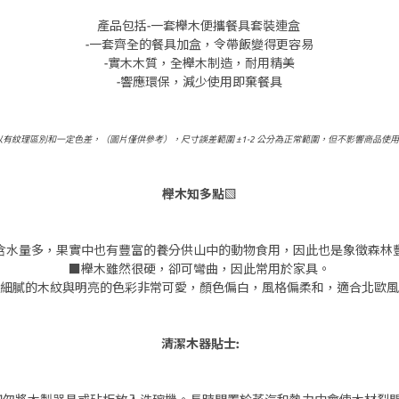
產品包括-一套櫸木便攜餐具套裝連盒
-一套齊全的餐具加盒，令帶飯變得更容易
-實木木質，全櫸木制造，耐用精美
-響應環保，減少使用即棄餐具
以有紋理區別和一定色差，（圖片僅供參考），尺寸誤差範圍 ±1-2 公分為正常範圍，但不影響商品使
櫸木知多點▧
含水量多，果實中也有豐富的養分供山中的動物食用，因此也是象徵森林
■櫸木雖然很硬，卻可彎曲，因此常用於家具。
細膩的木紋與明亮的色彩非常可愛，顏色偏白，風格偏柔和，適合北歐風
清潔木器貼士: