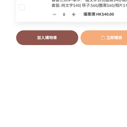
客製化刻字-單件:一組文字$20/圖案$40/相片
套裝: 純文字$40| 筷子:$60/圖案$60/相片$1
優惠價 HK$40.00
加入購物車
立即購買