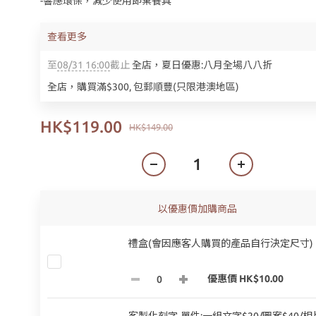
-響應環保，減少使用即棄餐具
查看更多
至
08/31 16:00
截止
全店，夏日優惠:八月全場八八折
全店，購買滿$300, 包郵順豐(只限港澳地區)
HK$119.00
HK$149.00
以優惠價加購商品
禮盒(會因應客人購買的產品自行決定尺寸)
優惠價 HK$10.00