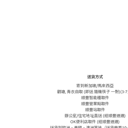
送貨方式
寄到新加坡/馬來西亞
觀塘, 青衣自取 (即送 隨機筷子 一對)(3-7
順豐智能櫃取件
順豐營業點取件
順豐站取件
辦公室/住宅地址直送 (經順豐速運)
OK便利店取件 (經順豐速運)
送貨到歐洲，美國，澳洲等地（送貨需要10-