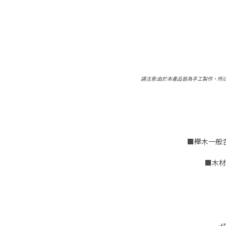
請注意:由於本產品皆為手工製作，所
■櫸木一般
■木材