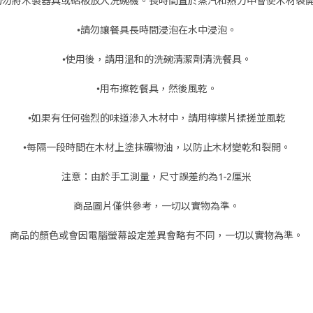
切勿將木製器具或砧板放入洗碗機。長時間置於蒸汽和熱力中會使木材裂
•請勿讓餐具長時間浸泡在水中浸泡。
•使用後，請用溫和的洗碗清潔劑清洗餐具。
•用布擦乾餐具，然後風乾。
•如果有任何強烈的味道滲入木材中，請用檸檬片揉搓並風乾
•每隔一段時間在木材上塗抹礦物油，以防止木材變乾和裂開。
注意：由於手工測量，尺寸誤差約為1-2厘米
商品圖片僅供參考，一切以實物為準。
商品的顏色或會因電腦螢幕設定差異會略有不同，一切以實物為準。