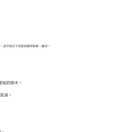
用，部分情況下保留其獨特裂痕、蟲洞。
豐裕的樹木。
家具。