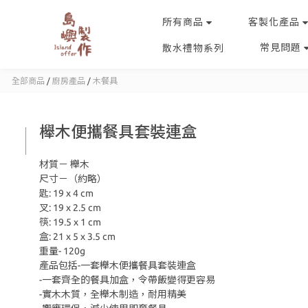
所有商品
客製化產品
常見問題
散水禮物系列
全部商品
/
廚房產品
/
木餐具
櫸木便攜餐具套裝連盒
材質－ 櫸木
尺寸－（約略）
匙: 19 x 4 cm
叉: 19 x 2.5 cm
筷: 19.5 x 1 cm
盒: 21 x 5 x 3.5 cm
重量- 120g
產品包括-一套櫸木便攜餐具套裝連盒 
-一套齊全的餐具加盒，令帶飯變得更容易
-實木木質，全櫸木制造，耐用精美