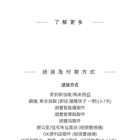
了解更多
送貨及付款方式
送貨方式
寄到新加坡/馬來西亞
觀塘, 青衣自取 (即送 隨機筷子 一對)(3-7天)
順豐智能櫃取件
順豐營業點取件
順豐站取件
辦公室/住宅地址直送 (經順豐速運)
OK便利店取件 (經順豐速運)