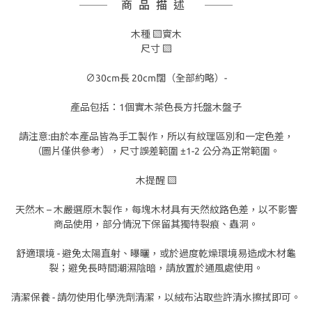
商品描述
木種 ▧賨木
尺寸 ▧
∅30cm長 20cm闊（全部約略）-
產品包括：1個實木茶色長方托盤木盤子
請注意:由於本產品皆為手工製作，所以有紋理區別和一定色差，
（圖片僅供參考），尺寸誤差範圍 ±1-2 公分為正常範圍。
木提醒 ▧
天然木 – 木嚴選原木製作，每塊木材具有天然紋路色差，以不影響
商品使用，部分情況下保留其獨特裂痕、蟲洞。
舒適環境 - 避免太陽直射、曝曬，或於過度乾燥環境易造成木材龜
裂；避免長時間潮濕陰暗，請放置於通風處使用。
清潔保養 - 請勿使用化學洗劑清潔，以絨布沾取些許清水擦拭即可。