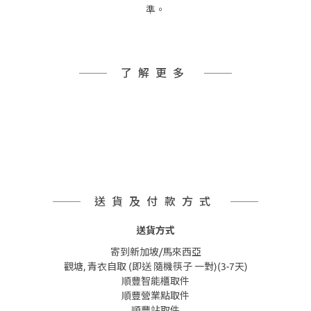
準。
了解更多
送貨及付款方式
送貨方式
寄到新加坡/馬來西亞
觀塘, 青衣自取 (即送 隨機筷子 一對)(3-7天)
順豐智能櫃取件
順豐營業點取件
順豐站取件