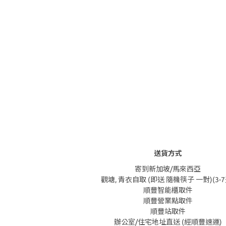
送貨方式
寄到新加坡/馬來西亞
觀塘, 青衣自取 (即送 隨機筷子 一對)(3-7
順豐智能櫃取件
順豐營業點取件
順豐站取件
辦公室/住宅地址直送 (經順豐速運)