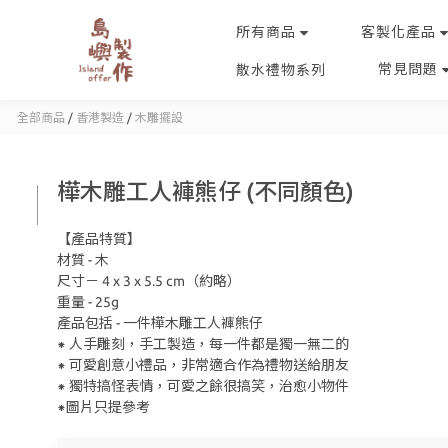
所有商品
客製化產品
常見問題
散水禮物系列
全部商品
/
香港製造
/
木雕擺設
樺木雕工人褲熊仔 (不同顏色)
【產品特質】
材質 - 木
尺寸－ 4 x 3 x 5.5 cm（約略）
重量 - 25g
產品包括 - 一件樺木雕工人褲熊仔
⁕ 人手雕刻，手工製造，每一件都是獨一無二的
⁕ 可愛創意小禮品，非常適合作為禮物送給朋友
⁕ 獨特搞怪表情，可愛之餘很搞笑，治愈小物件
⁕圖片只提參考