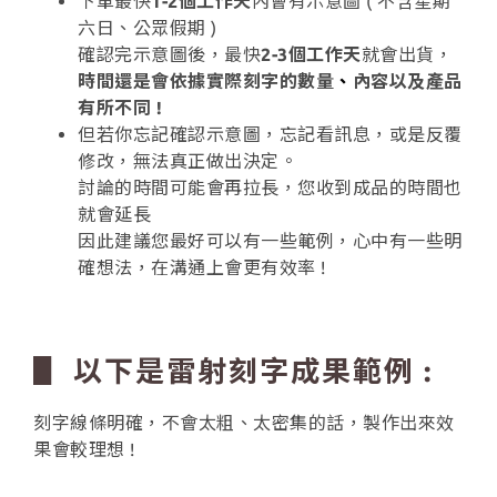
下單最快
1-2個工作天
內會有示意圖 ( 不含星期
六日、公眾假期 )
確認完示意圖後，最快
2-3個工作天
就會出貨，
時間還是會依據實際刻字的數量
、
內容以及產品
有所不同 !
但若你忘記確認示意圖，忘記看訊息，或是反覆
修改，無法真正做出決定。
討論的時間可能會再拉長，您收到成品的時間也
就會延長
因此建議您最好可以有一些範例，心中有一些明
確想法，在溝通上會更有效率 !
▋ 以下是雷射刻字成果範例 :
刻字線條明確，不會太粗、太密集的話，製作出來效
果會較理想 !