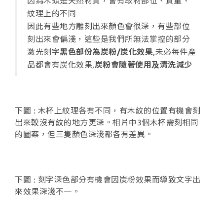
因為木頭是天然材質，會有取材部位、質量、
紋理上的不同
因此有些地方雕刻出來顏色會很深，有些部位
刻出來會偏淺，這些是我們所無法掌控的部分
激光刻字
黑色部份為炭粉/炭化效果
,未必每件產
品都會有炭化效果,
炭粉會隨著使用及清洗減少
下圖 : 木杯上紋理各有不同，有木紋的位置有機會刻
出來較沒有紋的地方更深。相片中3個木杯需刻相同
的圖案，但三隻顏色深淺都各有差異。
下圖 : 刻字深色部分有機會因炭粉效果而導致文字出
來效果深淺不一。