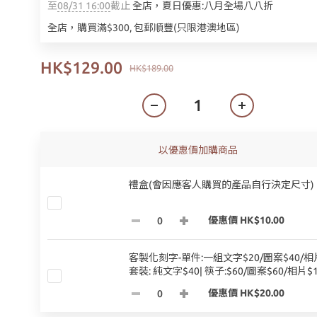
至
08/31 16:00
截止
全店，夏日優惠:八月全場八八折
全店，購買滿$300, 包郵順豐(只限港澳地區)
HK$129.00
HK$189.00
以優惠價加購商品
禮盒(會因應客人購買的產品自行決定尺寸)
優惠價 HK$10.00
客製化刻字-單件:一組文字$20/圖案$40/相片
套裝: 純文字$40| 筷子:$60/圖案$60/相片$1
優惠價 HK$20.00