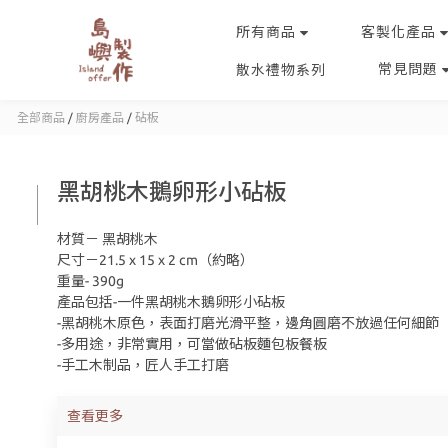
所有商品
客製化產品
常見問題
散水禮物系列
全部商品
/
廚房產品
/
砧板
黑胡桃木鵝卵形小砧板
材質－ 黑胡桃木
尺寸－21.5 x 15 x 2 cm（約略）
重量- 390g
產品包括-一件黑胡桃木鵝卵形小砧板
-黑胡桃木原色，表面打磨光滑平整，邊角圓磨不放過任何細節
-多用途，非常實用，可當做砧板麵包板餐板
-手工木制品，匠人手工打磨
查看更多