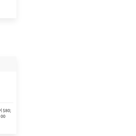
$80;
00