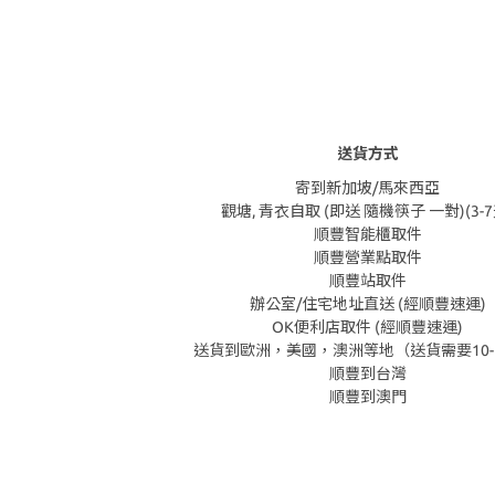
送貨方式
寄到新加坡/馬來西亞
觀塘, 青衣自取 (即送 隨機筷子 一對)(3-7
順豐智能櫃取件
順豐營業點取件
順豐站取件
辦公室/住宅地址直送 (經順豐速運)
OK便利店取件 (經順豐速運)
送貨到歐洲，美國，澳洲等地（送貨需要10-
順豐到台灣
順豐到澳門