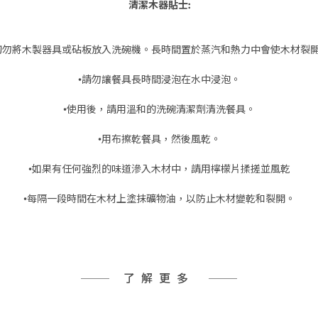
清潔木器貼士:
切勿將木製器具或砧板放入洗碗機。長時間置於蒸汽和熱力中會使木材裂
•請勿讓餐具長時間浸泡在水中浸泡。
•使用後，請用溫和的洗碗清潔劑清洗餐具。
•用布擦乾餐具，然後風乾。
•如果有任何強烈的味道滲入木材中，請用檸檬片揉搓並風乾
•每隔一段時間在木材上塗抹礦物油，以防止木材變乾和裂開。
了解更多