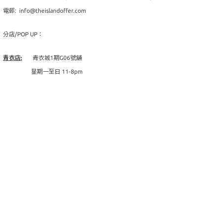
電郵: info@theislandoffer.com
分店/POP UP：
青衣店:
青衣城1期G06號舖
星期一至日 11-8pm