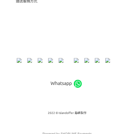
運送服務方式
Whatsapp
2022 © Islandoffer 島嶼製作
Powered by
SHOPLINE Payments