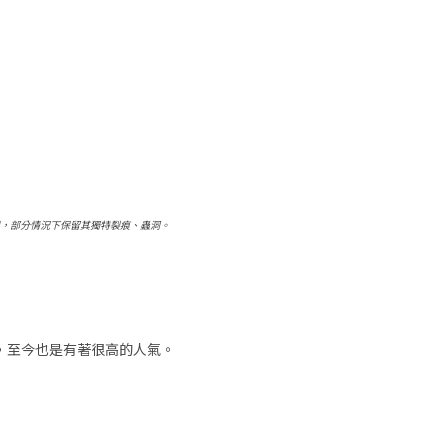
用，部分情況下保留其獨特裂痕、蟲洞。
，至今也是有著很高的人氣。