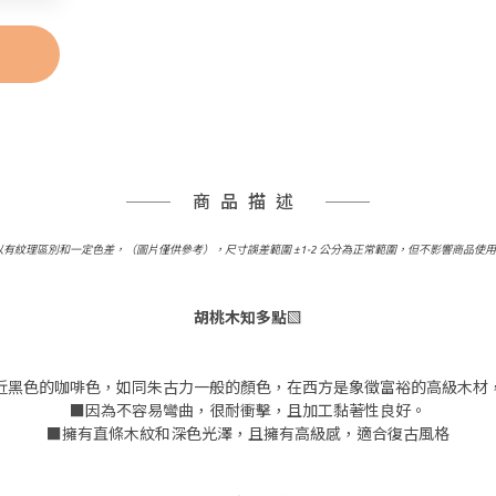
商品描述
以有紋理區別和一定色差，（圖片僅供參考），尺寸誤差範圍 ±1-2 公分為正常範圍，但不影響商品使
胡桃木知多點▧
近黑色的咖啡色，如同朱古力一般的顏色，在西方是象徵富裕的高級木材
■因為不容易彎曲，很耐衝擊，且加工黏著性良好。
■擁有直條木紋和深色光澤，且擁有高級感，適合復古風格