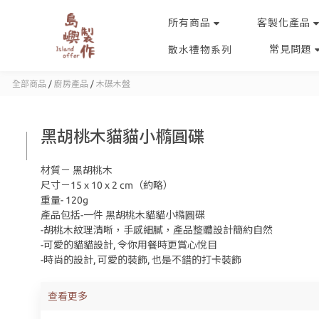
所有商品
客製化產品
常見問題
散水禮物系列
全部商品
/
廚房產品
/
木碟木盤
黑胡桃木貓貓小橢圓碟
材質－ 黑胡桃木
尺寸－15 x 10 x 2 cm（約略）
重量- 120g
產品包括-一件 黑胡桃木貓貓小橢圓碟
-胡桃木紋理清晰，手感細膩，產品整體設計簡約自然
-可愛的貓貓設計, 令你用餐時更賞心悅目
-時尚的設計, 可愛的裝飾, 也是不錯的打卡裝飾
查看更多