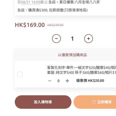
至
08/31 16:00
截止
全店，夏日優惠:八月全場八八折
全店，購買滿$300, 包郵順豐(只限港澳地區)
HK$169.00
HK$249.00
以優惠價加購商品
客製化刻字-單件:一組文字$20/圖案$40/相片
套裝: 純文字$40| 筷子:$60/圖案$60/相片$1
優惠價 HK$20.00
加入購物車
立即購買