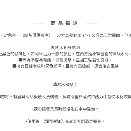
商品描述
一定色差，（圖片僅供參考），尺寸誤差範圍 ±1-2 公分為正常範圍，
胡桃木知多點▧
近黑色的咖啡色，如同朱古力一般的顏色，在西方是象徵富裕的高級木材
■因為不容易彎曲，很耐衝擊，且加工黏著性良好。
■擁有直條木紋和深色光澤，且擁有高級感，適合復古風格
清潔木器貼士:
切勿將木製器具或砧板放入洗碗機。長時間置於蒸汽和熱力中會使木材裂
•請勿讓餐具長時間浸泡在水中浸泡。
•使用後，請用溫和的洗碗清潔劑清洗餐具。