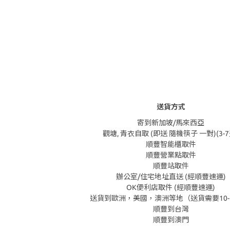
送貨方式
寄到新加坡/馬來西亞
觀塘, 青衣自取 (即送 隨機筷子 一對)(3-7
順豐智能櫃取件
順豐營業點取件
順豐站取件
辦公室/住宅地址直送 (經順豐速運)
OK便利店取件 (經順豐速運)
送貨到歐洲，美國，澳洲等地（送貨需要10-
順豐到台灣
順豐到澳門