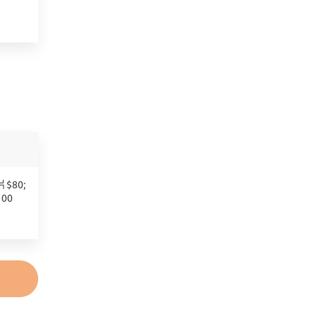
$80;
00