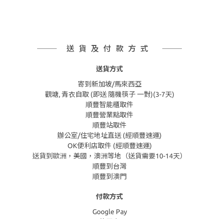
送貨及付款方式
送貨方式
寄到新加坡/馬來西亞
觀塘, 青衣自取 (即送 隨機筷子 一對)(3-7天)
順豐智能櫃取件
順豐營業點取件
順豐站取件
辦公室/住宅地址直送 (經順豐速運)
OK便利店取件 (經順豐速運)
送貨到歐洲，美國，澳洲等地（送貨需要10-14天）
順豐到台灣
順豐到澳門
付款方式
Google Pay