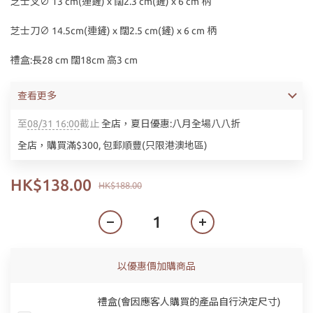
芝士叉∅ 13 cm(連鏟) x 闊2.3 cm(鏟) x 6 cm 柄
芝士刀∅ 14.5cm(連鏟) x 闊2.5 cm(鏟) x 6 cm 柄
禮盒:長28 cm 闊18cm 高3 cm
查看更多
至
08/31 16:00
截止
全店，夏日優惠:八月全場八八折
全店，購買滿$300, 包郵順豐(只限港澳地區)
HK$138.00
HK$188.00
以優惠價加購商品
禮盒(會因應客人購買的產品自行決定尺寸)