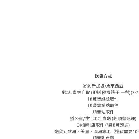
送貨方式
寄到新加坡/馬來西亞
觀塘, 青衣自取 (即送 隨機筷子 一對)(3-7
順豐智能櫃取件
順豐營業點取件
順豐站取件
辦公室/住宅地址直送 (經順豐速運)
OK便利店取件 (經順豐速運)
送貨到歐洲，美國，澳洲等地（送貨需要10-
順豐到台灣