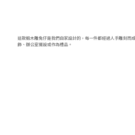
這款椴木雕
兔仔
是我們自家設計的，每一件都經過人手雕刻而
飾、辦公室擺設或作為禮品。