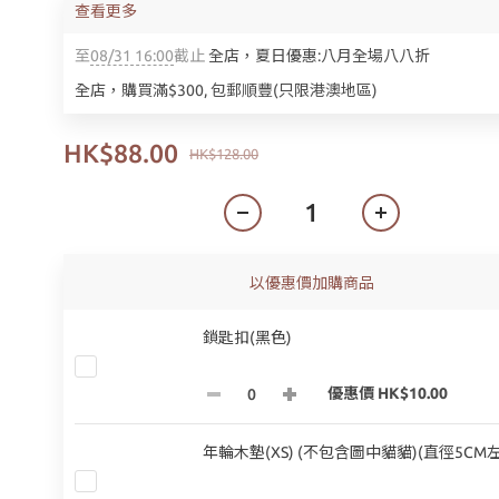
查看更多
至
08/31 16:00
截止
全店，夏日優惠:八月全場八八折
全店，購買滿$300, 包郵順豐(只限港澳地區)
HK$88.00
HK$128.00
以優惠價加購商品
鎖匙扣(黑色)
優惠價 HK$10.00
年輪木墊(XS) (不包含圖中貓貓)(直徑5CM