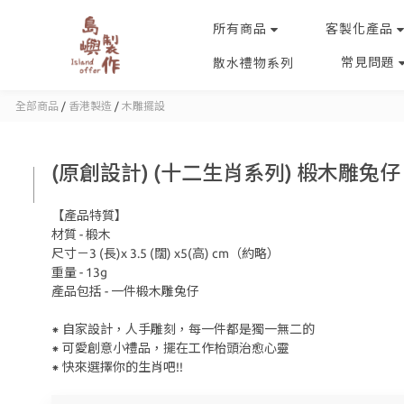
所有商品
客製化產品
常見問題
散水禮物系列
全部商品
/
香港製造
/
木雕擺設
(原創設計) (十二生肖系列) 椴木雕兔仔
【產品特質】
材質 - 椴木
尺寸－3 (長)x 3.5 (闊) x5(高) cm（約略）
重量 - 13g
產品包括 - 一件椴木雕兔仔
⁕ 自家設計，人手雕刻，每一件都是獨一無二的
⁕ 可愛創意小禮品，擺在工作枱頭治愈心靈
⁕ 快來選擇你的生肖吧!!