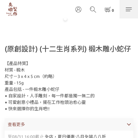
(原創設計) (十二生肖系列) 椴木雕小蛇仔
【產品特質】
材質 - 椴木
尺寸－3 x 4 x 5 cm（約略）
重量 - 15g
產品包括 - 一件椴木雕小蛇仔
⁕ 自家設計，人手雕刻，每一件都是獨一無二的
⁕ 可愛創意小禮品，擺在工作枱頭治愈心靈
⁕ 快來選擇你的生肖吧!!
查看更多
至
08/31 16:00
截止
全店，夏日優惠:八月全場八八折