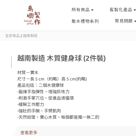
所有商品
客製化產品
常見問題
散水禮物系列
全部商品
/
越南製造
越南製造 木質健身球 (2件裝)
材質－實木
尺寸－長 5 cm（約略）高 5 cm(約略)
產品包括：二個木健康球
-鍛煉手指彈性，增強抓地力
-刺激手掌穴位，促進血液循環
-緩解工作壓力
-強壯的手腕，手臂肌肉
-天然紋理，實心木質，每個都是獨一無二的
查看更多