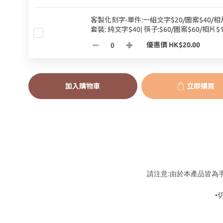
客製化刻字-單件:一組文字$20/圖案$40/相片
套裝: 純文字$40| 筷子:$60/圖案$60/相片$1
優惠價 HK$20.00
加入購物車
立即購買
請注意:由於本產品皆為
•