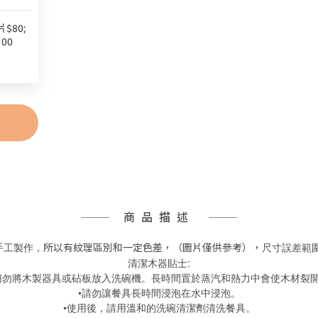
$80;
00
商品描述
手工製作，
尺寸誤差範圍
所以有紋理區別和一定色差，（
圖片僅供參考），
清潔木器貼士:
切勿將木製器具或砧板放入洗碗機。長時間置於蒸汽和熱力中會使木材裂
•請勿讓餐具長時間浸泡在水中浸泡。
•使用後，請用溫和的洗碗清潔劑清洗餐具。