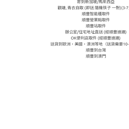
寄到新加坡/馬來西亞
觀塘, 青衣自取 (即送 隨機筷子 一對)(3-7
順豐智能櫃取件
順豐營業點取件
順豐站取件
辦公室/住宅地址直送 (經順豐速運)
OK便利店取件 (經順豐速運)
送貨到歐洲，美國，澳洲等地（送貨需要10-
順豐到台灣
順豐到澳門