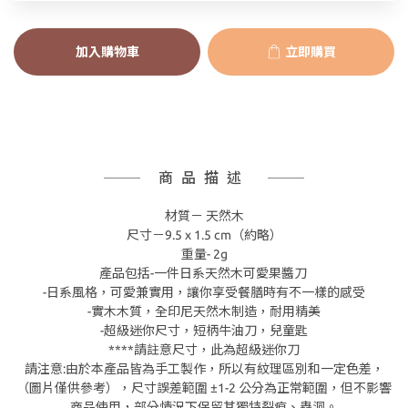
加入購物車
立即購買
商品描述
材質－ 天然木
尺寸－9.5 x 1.5 cm（約略）
重量- 2g
產品包括-一件日系天然木可愛果醬刀
-日系風格，可愛兼實用，讓你享受餐膳時有不一樣的感受
-實木木質，全印尼天然木制造，耐用精美
-超級迷你尺寸，短柄牛油刀，兒童匙
****請註意尺寸，此為超級迷你刀
請注意:由於本產品皆為手工製作，所以有紋理區別和一定色差，
（圖片僅供參考），尺寸誤差範圍 ±1-2 公分為正常範圍，但不影響
商品使用，部分情況下保留其獨特裂痕、蟲洞。