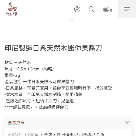
印尼製造日系天然木迷你果醬刀
材質－ 天然木
尺寸－9.5 x 1.5 cm（約略）
重量- 2g
產品包括-一件日系天然木可愛果醬刀 
-日系風格，可愛兼實用，讓你享受餐膳時有不一樣的感受
-實木木質，全印尼天然木制造，耐用精美
-超級迷你尺寸，短柄牛油刀，兒童匙
****請註意尺寸，此為超級迷你刀
查看更多
至
08/31 16:00
截止
全店，夏日優惠:八月全場八八折