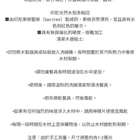
印尼天然木知多點▧
■由印尼果樹聖樹（Sao tree）製成的，果樹非常漂亮，並且具有米
色到紅色的層次。
■具有無與倫比的硬度，極難加工
清潔木器貼士:
•切勿將木製器具或砧板放入洗碗機。長時間置於蒸汽和熱力中會使
木材裂開。
•請勿讓餐具長時間浸泡在水中浸泡。
•使用後，請用溫和的洗碗清潔劑清洗餐具。
•用布擦乾餐具，然後風乾。
•如果有任何強烈的味道滲入木材中，請用檸檬片揉搓並風乾
•每隔一段時間在木材上塗抹礦物油，以防止木材變乾和裂開。
注意：由於手工測量，尺寸誤差約為1-2厘米