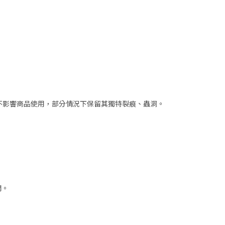
但不影響商品使用，部分情況下保留其獨特裂痕、蟲洞。
開。