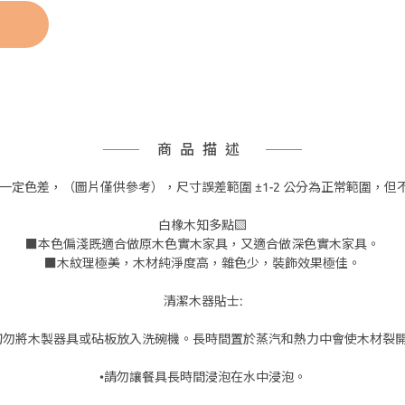
商品描述
一定色差，（圖片僅供參考），尺寸誤差範圍 ±1-2 公分為正常範圍，
白橡木知多點▧
■本色偏淺既適合做原木色實木家具，又適合做深色實木家具。
■木紋理極美，木材純淨度高，雜色少，裝飾效果極佳。
清潔木器貼士:
切勿將木製器具或砧板放入洗碗機。長時間置於蒸汽和熱力中會使木材裂
•請勿讓餐具長時間浸泡在水中浸泡。