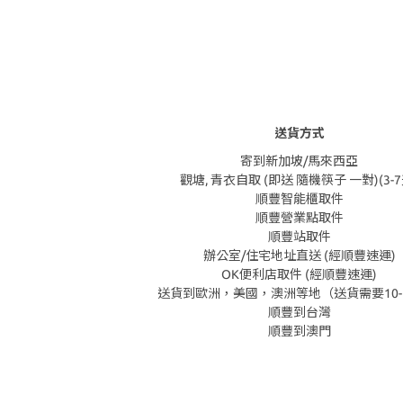
送貨方式
寄到新加坡/馬來西亞
觀塘, 青衣自取 (即送 隨機筷子 一對)(3-7
順豐智能櫃取件
順豐營業點取件
順豐站取件
辦公室/住宅地址直送 (經順豐速運)
OK便利店取件 (經順豐速運)
送貨到歐洲，美國，澳洲等地（送貨需要10-
順豐到台灣
順豐到澳門