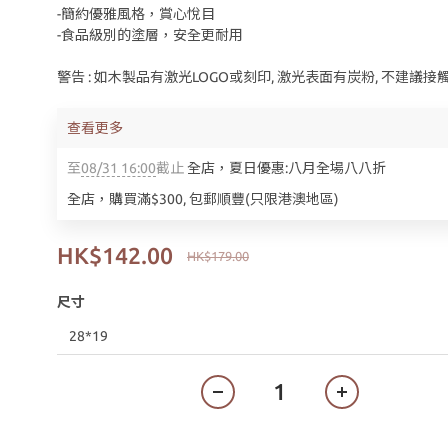
-簡約優雅風格，賞心悅目
-食品級別的塗層，安全更耐用
警告 : 如木製品有激光LOGO或刻印, 激光表面有炭粉, 不建議接
查看更多
至
08/31 16:00
截止
全店，夏日優惠:八月全場八八折
全店，購買滿$300, 包郵順豐(只限港澳地區)
HK$142.00
HK$179.00
尺寸