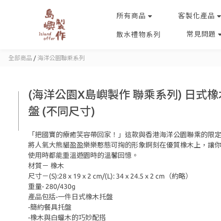
所有商品
客製化產品
常見問題
散水禮物系列
全部商品
/
海洋公園聯乘系列
(海洋公園X島嶼製作 聯乘系列) 日式
盤 (不同尺寸)
「把國寶的療癒笑容帶回家！」這款與香港海洋公園聯乘的限
將人氣大熊貓盈盈樂樂憨態可掬的形象錒刻在優質橡木上，讓
使用時都能重溫遊園時的溫馨回憶。
材質－ 橡木
尺寸－(S):28 x 19 x 2 cm/(L): 34 x 24.5 x 2 cm（約略）
重量- 280/430g
產品包括-一件日式橡木托盤
-簡約餐具托盤
-橡木與白蠟木的巧妙配搭