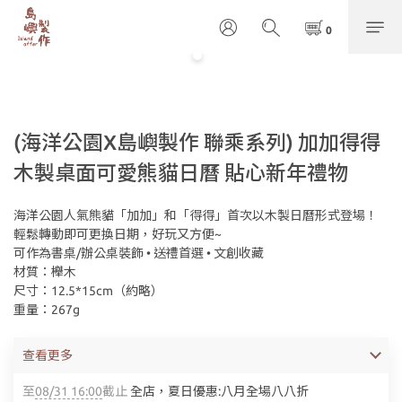
(海洋公園X島嶼製作 聯乘系列) 加加得得
木製桌面可愛熊貓日曆 貼心新年禮物
海洋公園人氣熊貓「加加」和「得得」首次以木製日曆形式登場！
輕鬆轉動即可更換日期，好玩又方便~
可作為書桌/辦公桌裝飾 • 送禮首選 • 文創收藏
材質：櫸木
尺寸：12.5*15cm（約略）
重量：267g
查看更多
至
08/31 16:00
截止
全店，夏日優惠:八月全場八八折