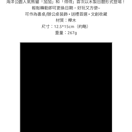
海洋公園人氣熊貓「加加」和「得得」首次以木製日曆形式登場！
輕鬆轉動即可更換日期，好玩又方便~
可作為書桌/辦公桌裝飾 • 送禮首選 • 文創收藏
材質：櫸木
尺寸：12.5*15cm（約略）
重量：267g