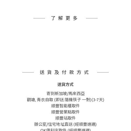
了解更多
送貨及付款方式
送貨方式
寄到新加坡/馬來西亞
觀塘, 青衣自取 (即送 隨機筷子 一對)(3-7天)
順豐智能櫃取件
順豐營業點取件
順豐站取件
辦公室/住宅地址直送 (經順豐速運)
OK便利店取件 (經順豐速運)