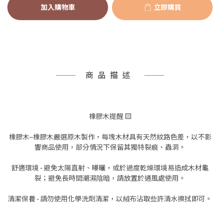
加入購物車
立即購買
商品描述
橡膠木提醒 ▧
橡膠木–橡膠木嚴選原木製作，每塊木材具有天然紋路色差，以不影
響商品使用，部分情況下保留其獨特裂痕、蟲洞。
舒適環境 - 避免太陽直射、曝曬，或於過度乾燥環境易造成木材龜
裂；避免長時間潮濕陰暗，請放置於通風處使用。
清潔保養 - 請勿使用化學洗劑清潔，以絨布沾取些許清水擦拭即可。