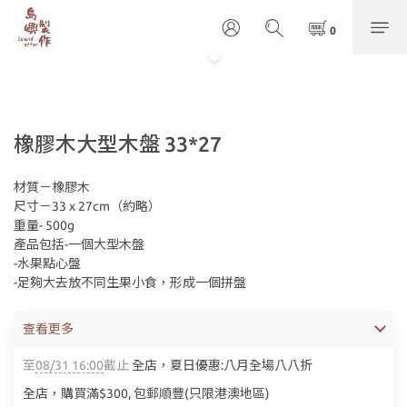
橡膠木大型木盤 33*27
材質－橡膠木
尺寸－33 x 27cm（約略）
重量- 500g
產品包括-一個大型木盤
-水果點心盤
-足夠大去放不同生果小食，形成一個拼盤
查看更多
至
08/31 16:00
截止
全店，夏日優惠:八月全場八八折
全店，購買滿$300, 包郵順豐(只限港澳地區)