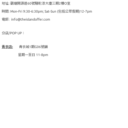
地址: 觀塘開源道60號駱駝漆大廈三期2樓O室
時間: Mon-Fri 9:30-6:30pm; Sat-Sun (包括公眾假期)12-7pm
電郵: info@theislandoffer.com
分店/POP UP：
青衣店:
青衣城1期G06號舖
星期一至日 11-8pm