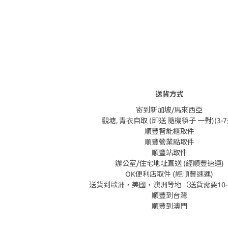
送貨方式
寄到新加坡/馬來西亞
觀塘, 青衣自取 (即送 隨機筷子 一對)(3-7
順豐智能櫃取件
順豐營業點取件
順豐站取件
辦公室/住宅地址直送 (經順豐速運)
OK便利店取件 (經順豐速運)
送貨到歐洲，美國，澳洲等地（送貨需要10-
順豐到台灣
順豐到澳門