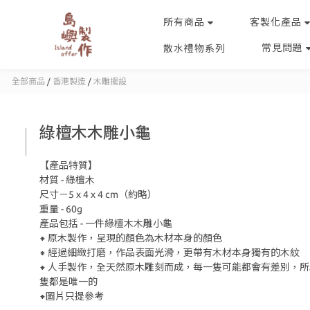
所有商品
客製化產品
常見問題
散水禮物系列
全部商品
/
香港製造
/
木雕擺設
綠檀木木雕小龜
【產品特質】
材質 - 綠檀木
尺寸－5 x 4 x 4 cm（約略）
重量 - 60g
產品包括 - 一件綠檀木木雕小龜
⁕ 原木製作，呈現的顏色為木材本身的顏色
⁕ 經過細緻打磨，作品表面光滑，更帶有木材本身獨有的木紋
⁕ 人手製作，全天然原木雕刻而成，每一隻可能都會有差別，
隻都是唯一的
⁕圖片只提參考