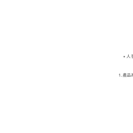
⁕ 
1. 