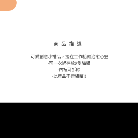
商品描述
-可愛創意小禮品，擺在工作枱頭治愈心靈
-可一次過存放9隻貓貓
-內裡可拆除
-此產品不連貓貓!!