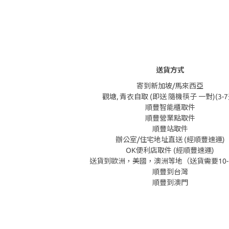
送貨方式
寄到新加坡/馬來西亞
觀塘, 青衣自取 (即送 隨機筷子 一對)(3-7
順豐智能櫃取件
順豐營業點取件
順豐站取件
辦公室/住宅地址直送 (經順豐速運)
OK便利店取件 (經順豐速運)
送貨到歐洲，美國，澳洲等地（送貨需要10-
順豐到台灣
順豐到澳門