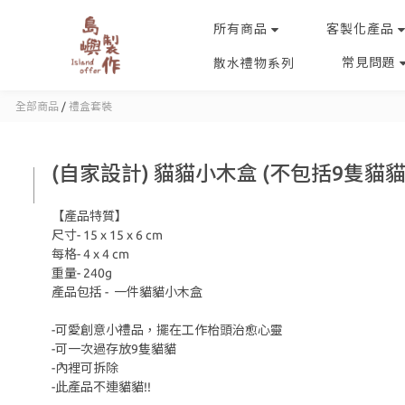
所有商品
客製化產品
常見問題
散水禮物系列
全部商品
/
禮盒套裝
(自家設計) 貓貓小木盒 (不包括9隻貓貓
【產品特質】
尺寸- 15 x 15 x 6 cm 
每格- 4 x 4 cm
重量- 240g
產品包括 -  一件貓貓小木盒
-可愛創意小禮品，擺在工作枱頭治愈心靈
-可一次過存放9隻貓貓
-內裡可拆除
-此產品不連貓貓!!