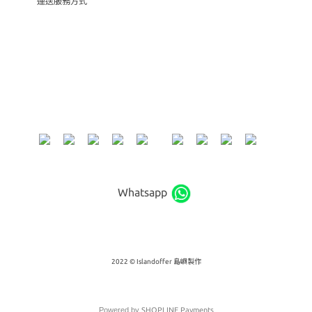
運送服務方式
Whatsapp
2022 © Islandoffer 島嶼製作
Powered by
SHOPLINE Payments