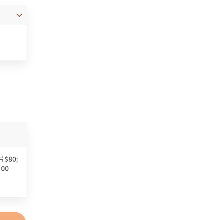
$80;
00