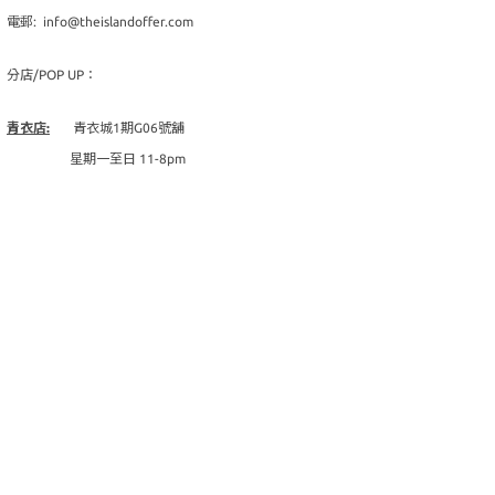
電郵: info@theislandoffer.com
分店/POP UP：
青衣店:
青衣城1期G06號舖
星期一至日 11-8pm