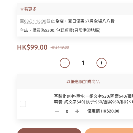
查看更多
至
08/31 16:00
截止
全店，夏日優惠:八月全場八八折
全店，購買滿$300, 包郵順豐(只限港澳地區)
HK$99.00
HK$149.00
以優惠價加購商品
客製化刻字-單件:一組文字$20/圖案$40/相片
套裝: 純文字$40| 筷子:$60/圖案$60/相片$1
優惠價 HK$20.00