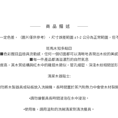
商品描述
一定色差，（圖片僅供參考），尺寸誤差範圍 ±1-2 公分為正常範圍，
斑馬木知多點▧
■色彩醒目且極具流動感，任何一個切面都可以清晰地表現出木紋的美感
■每一件產品都滿溢濃烈的自然氣息
度高，其木質結構與紅木中的雞翅木類似，管孔細密、深淺木紋相間並形
清潔木器貼士:
切勿將木製器具或砧板放入洗碗機。長時間置於蒸汽和熱力中會使木材裂
•請勿讓餐具長時間浸泡在水中浸泡。
•使用後，請用溫和的洗碗清潔劑清洗餐具。