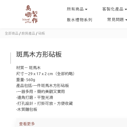
所有商品
客製化產品
常見問題
散水禮物系列
全部商品
/
廚房產品
/
砧板
斑馬木方形砧板
材質－ 斑馬木
尺寸－29 x 17 x 2 cm（全部約略）
重量- 560g
產品包括-一件斑馬木方形砧板
-一器多用，簡約美觀又實用
-邊角打磨，平整光滑
-打孔設計，打掛可放，方便收藏
-木質麵包板
查看更多