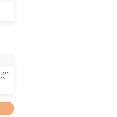
$80;
00