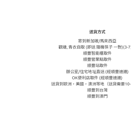
送貨方式
寄到新加坡/馬來西亞
觀塘, 青衣自取 (即送 隨機筷子 一對)(3-7
順豐智能櫃取件
順豐營業點取件
順豐站取件
辦公室/住宅地址直送 (經順豐速運)
OK便利店取件 (經順豐速運)
送貨到歐洲，美國，澳洲等地（送貨需要10-
順豐到台灣
順豐到澳門