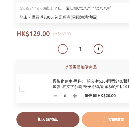
至
08/31 16:00
截止
全店，夏日優惠:八月全場八八折
全店，購買滿$300, 包郵順豐(只限港澳地區)
HK$129.00
HK$169.00
以優惠價加購商品
客製化刻字-單件:一組文字$20/圖案$40/相片
套裝: 純文字$40| 筷子:$60/圖案$60/相片$1
優惠價 HK$20.00
加入購物車
立即購買