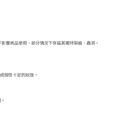
但不影響商品使用，部分情況下保留其獨特裂痕、蟲洞。
成個性十足的紋理。
開。