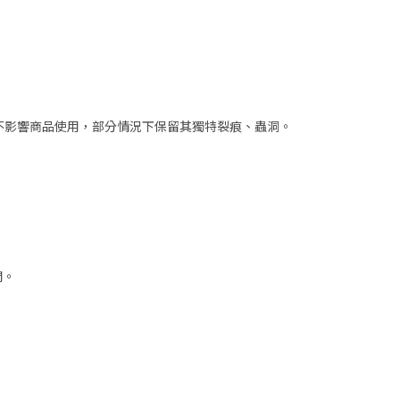
但不影響商品使用，部分情況下保留其獨特裂痕、蟲洞。
開。