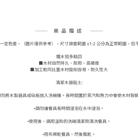
商品描述
一定色差，（圖片僅供參考），尺寸誤差範圍 ±1-2 公分為正常範圍，
鐵木知多點▧
■木材自然持久、耐用，高硬度
■加工較同比重木材旋削容易，耐久性大
清潔木器貼士:
切勿將木製器具或砧板放入洗碗機。長時間置於蒸汽和熱力中會使木材裂
•請勿讓餐具長時間浸泡在水中浸泡。
•使用後，請用溫和的洗碗清潔劑清洗餐具。
•用布擦乾餐具，然後風乾。