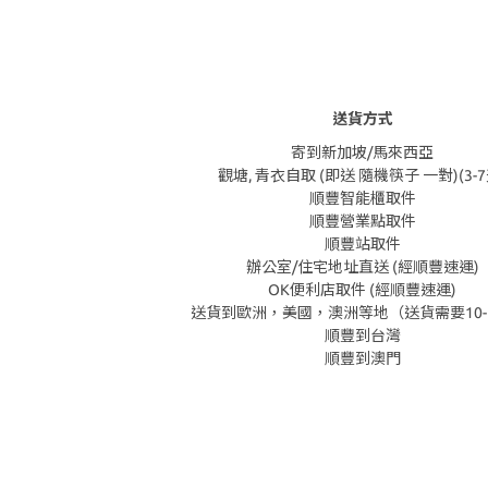
送貨方式
寄到新加坡/馬來西亞
觀塘, 青衣自取 (即送 隨機筷子 一對)(3-7
順豐智能櫃取件
順豐營業點取件
順豐站取件
辦公室/住宅地址直送 (經順豐速運)
OK便利店取件 (經順豐速運)
送貨到歐洲，美國，澳洲等地（送貨需要10-
順豐到台灣
順豐到澳門