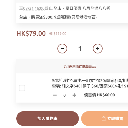
至
08/31 16:00
截止
全店，夏日優惠:八月全場八八折
全店，購買滿$300, 包郵順豐(只限港澳地區)
HK$79.00
HK$119.00
以優惠價加購商品
客製化刻字-單件:一組文字$20/圖案$40/相片
套裝: 純文字$40| 筷子:$60/圖案$60/相片$1
優惠價 HK$60.00
加入購物車
立即購買