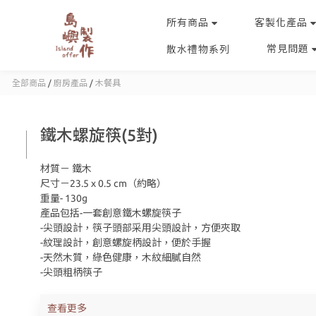
所有商品
客製化產品
常見問題
散水禮物系列
全部商品
/
廚房產品
/
木餐具
鐵木螺旋筷(5對)
材質－ 鐵木
尺寸－23.5 x 0.5 cm（約略）
重量- 130g
產品包括-一套創意鐵木螺旋筷子
-尖頭設計，筷子頭部采用尖頭設計，方便夾取
-紋理設計，創意螺旋柄設計，便於手握
-天然木質，綠色健康，木紋細膩自然
-尖頭粗柄筷子
查看更多