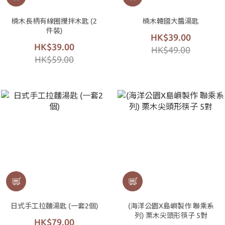
楠木長柄有線圈攪拌木匙 (2
楠木韓國大醬湯匙
件裝)
HK$39.00
HK$39.00
HK$49.00
HK$59.00
日式手工拉麵湯匙 (一套2個)
(海洋公園X島嶼製作 聯乘系
列) 栗木尖頭形筷子 5對
HK$79.00