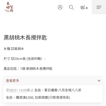
黑胡桃木長攪拌匙
木種 ▧黑胡木
尺寸 ▧20cm長 (全部約略）-
產品包括：1個 黑胡桃木長攪拌匙
查看更多
至
08/31 16:00
截止
全店，夏日優惠:八月全場八八折
全店，購買滿$300, 包郵順豐(只限港澳地區)