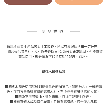
商品描述
請注意:由於本產品皆為手工製作，所以有紋理區別和一定色差，
（圖片僅供參考），尺寸誤差範圍 ±1-2 公分為正常範圍，但不影響
商品使用，部分情況下保留其獨特裂痕、蟲洞。
胡桃木知多點▧
■胡桃木顏色從深咖啡到接近黑色的咖啡色，如同朱古力一般的顏
色，在西方是象徵富裕的高級木材，至今也是有著很高的人氣。
■因為不容易彎曲，很耐衝擊，且加工黏著性良好。
■擁有直條木紋和深色光澤，且擁有高級感，適合復古風格