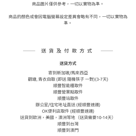
商品圖片僅供參考，一切以實物為準。
商品的顏色或會因電腦螢幕設定差異會略有不同，一切以實物為
準。
送貨及付款方式
送貨方式
寄到新加坡/馬來西亞
觀塘, 青衣自取 (即送 隨機筷子 一對)(3-7天)
順豐智能櫃取件
順豐營業點取件
順豐站取件
辦公室/住宅地址直送 (經順豐速運)
OK便利店取件 (經順豐速運)
送貨到歐洲，美國，澳洲等地（送貨需要10-14天）
順豐到台灣
順豐到澳門