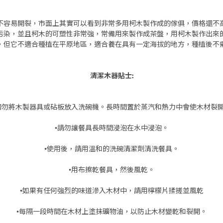
不容易開裂，市面上其實可以看到非常多用柯木製作成的傢俱，價格還不
污染，並且柯木的可塑性非常強，常備用來製作成茶盤，用柯木製作出來
，但它不適合種植在平原地區，適合養在具有一定海拔的地方，種植後不
清潔木器貼士:
切勿將木製器具或砧板放入洗碗機。長時間置於蒸汽和熱力中會使木材裂
•請勿讓餐具長時間浸泡在水中浸泡。
•使用後，請用溫和的洗碗清潔劑清洗餐具。
•用布擦乾餐具，然後風乾。
•如果有任何強烈的味道滲入木材中，請用檸檬片揉搓並風乾
•每隔一段時間在木材上塗抹礦物油，以防止木材變乾和裂開。