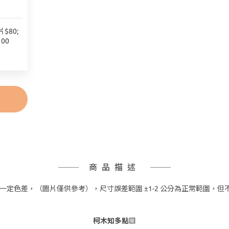
$80;
00
商品描述
一定色差，（圖片僅供參考），尺寸誤差範圍 ±1-2 公分為正常範圍，
柯木知多點▧