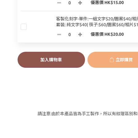
優惠價 HK$15.00
客製化刻字-單件:一組文字$20/圖案$40/相片
套裝: 純文字$40| 筷子:$60/圖案$60/相片$1
優惠價 HK$20.00
加入購物車
立即購買
請注意:由於本產品皆為手工製作，所以有紋理區別和