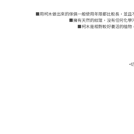
■用柯木做出來的傢俱一般使用年限都比較長，並且
■擁有天然的紋理，沒有任何化學
■柯木是相對較好養活的植物
•