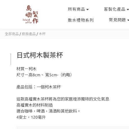
所有商品
客製化產品
常見問題
散水禮物系列
全部商品
/
廚房產品
/
木杯
日式柯木製茶杯
材質－柯木
尺寸－高8cm、 寬5cm-（約略）
產品包括：一個柯木茶杯
​這款高檔實木茶杯將為您的家居增添獨特的文化氣息
高檔實木的材料制造
適合咖啡，啤酒，清酒和其他飲料。
4安士，120毫升