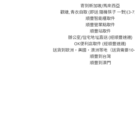
寄到新加坡/馬來西亞
觀塘, 青衣自取 (即送 隨機筷子 一對)(3-7
順豐智能櫃取件
順豐營業點取件
順豐站取件
辦公室/住宅地址直送 (經順豐速運)
OK便利店取件 (經順豐速運)
送貨到歐洲，美國，澳洲等地（送貨需要10-
順豐到台灣
順豐到澳門