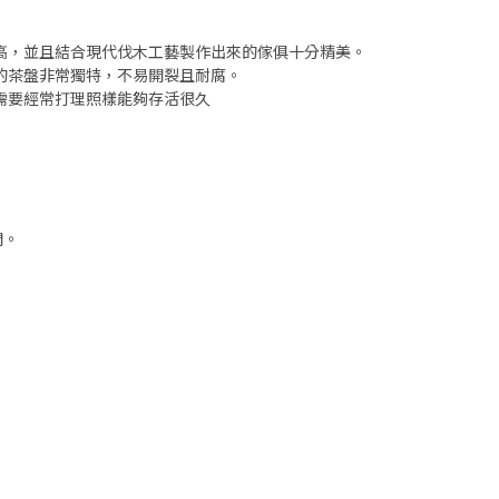
高，並且結合現代伐木工藝製作出來的傢俱十分精美。
的茶盤非常獨特，不易開裂且耐腐。
需要經常打理照樣能夠存活很久
開。