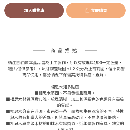
加入購物車
立即購買
商品描述
請注意:由於本產品皆為手工製作，所以有紋理區別和一定色差，
（圖片僅供參考），尺寸誤差範圍 ±1-2 公分為正常範圍，但不影響
商品使用，部分情況下保留其獨特裂痕、蟲洞。
相思木知多點▧
■相思木堅固、不易發霉且耐用。
■相思木材質厚實典雅，紋理清晰，加上其深褐色的色調具有高級
的質感。
■相思木分布在非洲、東南亞一帶，而依照生長區塊的不同，特性
與木紋有相當大的差異，但皆具備高硬度、不易腐壞等優點。
■相思木與高級木材的胡桃木有點類似，近年是製作家具、雜貨的
人氣木材