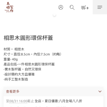
相思木圓形環保杯蓋
材質－ 相思木
尺寸－直徑:8.5cm，內俓:7.5cm（約略）
重量- 40g
產品包括-一件相思木圓形環保杯蓋
-實木製杯蓋，自然又環保
-設計簡約大方且優雅
-純手工整木製造
查看更多
至
08/31 16:00
截止
全店，夏日優惠:八月全場八八折