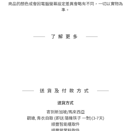
商品的顏色或會因電腦螢幕設定差異會略有不同，一切以實物為
準。
了解更多
送貨及付款方式
送貨方式
寄到新加坡/馬來西亞
觀塘, 青衣自取 (即送 隨機筷子 一對)(3-7天)
順豐智能櫃取件
順豐營業點取件