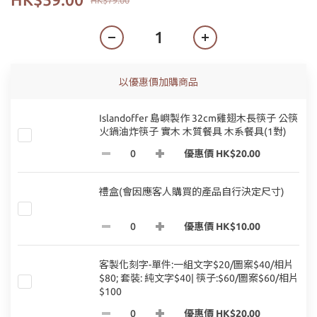
HK$79.00
以優惠價加購商品
Islandoffer 島嶼製作 32cm雞翅木長筷子 公筷
火鍋油炸筷子 實木 木質餐具 木系餐具(1對)
優惠價 HK$20.00
禮盒(會因應客人購買的產品自行決定尺寸)
優惠價 HK$10.00
客製化刻字-單件:一組文字$20/圖案$40/相片
$80; 套裝: 純文字$40| 筷子:$60/圖案$60/相片
$100
優惠價 HK$20.00