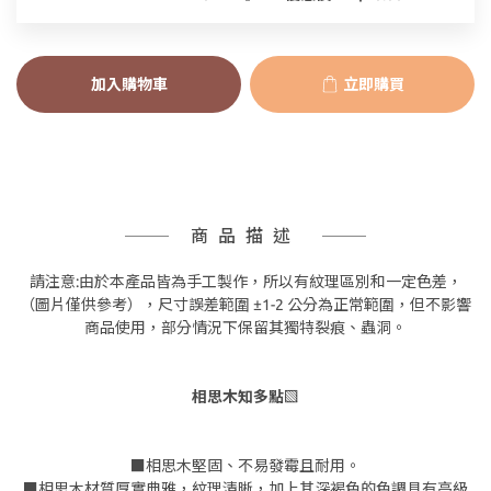
加入購物車
立即購買
商品描述
請注意:由於本產品皆為手工製作，所以有紋理區別和一定色差，
（圖片僅供參考），尺寸誤差範圍 ±1-2 公分為正常範圍，但不影響
商品使用，部分情況下保留其獨特裂痕、蟲洞。
相思木知多點▧
■相思木堅固、不易發霉且耐用。
■相思木材質厚實典雅，紋理清晰，加上其深褐色的色調具有高級