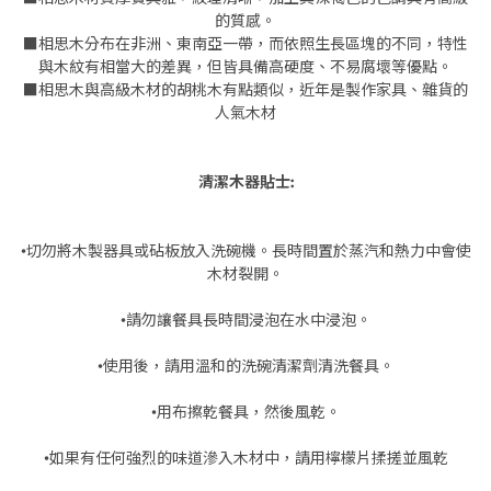
的質感。
■相思木分布在非洲、東南亞一帶，而依照生長區塊的不同，特性
與木紋有相當大的差異，但皆具備高硬度、不易腐壞等優點。
■相思木與高級木材的胡桃木有點類似，近年是製作家具、雜貨的
人氣木材
清潔木器貼士:
•切勿將木製器具或砧板放入洗碗機。長時間置於蒸汽和熱力中會使
木材裂開。
•請勿讓餐具長時間浸泡在水中浸泡。
•使用後，請用溫和的洗碗清潔劑清洗餐具。
•用布擦乾餐具，然後風乾。
•如果有任何強烈的味道滲入木材中，請用檸檬片揉搓並風乾