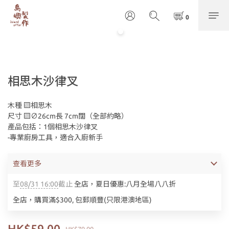
相思木沙律叉
木種 ▧相思木
尺寸 ▧∅26cm長 7cm闊（全部約略）
產品包括：1個相思木沙律叉
-專業廚房工具，適合入廚新手
查看更多
至
08/31 16:00
截止
全店，夏日優惠:八月全場八八折
全店，購買滿$300, 包郵順豐(只限港澳地區)
HK$59.00